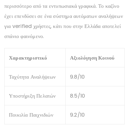
περισσότερο από τα εντυπωσιακά γραφικά. Το καζίνο
έχει επενδύσει σε ένα σύστημα αυτόματων αναλήψεων
για verified χρήστες, κάτι που στην Ελλάδα αποτελεί
σπάνιο φαινόμενο.
Χαρακτηριστικό
Αξιολόγηση Κοινού
Ταχύτητα Αναλήψεων
9.8/10
Υποστήριξη Πελατών
8.5/10
Ποικιλία Παιχνιδιών
9.2/10