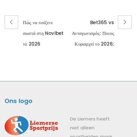
Πώς να παίξετε
Bet365 vs
σωστά στη Novibet
Ανταγωνισμός: Ποιος
το 2026
Κυριαρχεί το 2026;
Ons logo
De Liemers heeft
niet alleen
sporthelden maar