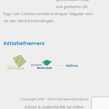
ook grafische. Dit
logo van Candea scholiere Anique Teijgeler won
uit een tiental inzendingen.
Initiatiefnemers
Copyright 2018 - 2024 Liemerse Sportprijs.
Advies & realisatie
Blik op online
.