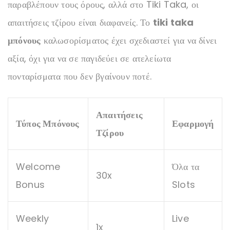
παραβλέπουν τους όρους, αλλά στο Tiki Taka, οι
απαιτήσεις τζίρου είναι διαφανείς. Το
tiki taka
μπόνους
καλωσορίσματος έχει σχεδιαστεί για να δίνει
αξία, όχι για να σε παγιδεύει σε ατελείωτα
πονταρίσματα που δεν βγαίνουν ποτέ.
Απαιτήσεις
Τύπος Μπόνους
Εφαρμογή
Τζίρου
Welcome
Όλα τα
30x
Bonus
Slots
Weekly
Live
1x