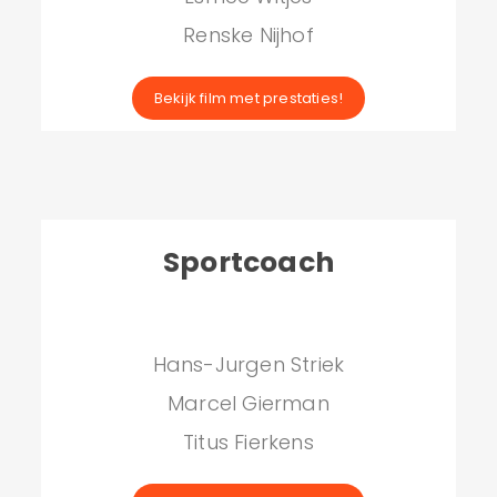
Renske Nijhof
Bekijk film met prestaties!
Sportcoach
Hans-Jurgen Striek
Marcel Gierman
Titus Fierkens