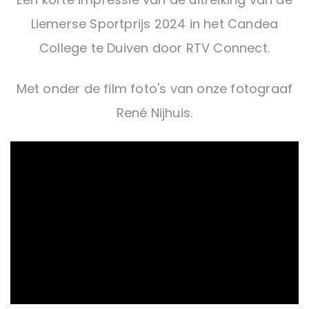
Liemerse Sportprijs 2024 in het Candea
College te Duiven door RTV Connect.
Met onder de film foto's van onze fotograaf
René Nijhuis.