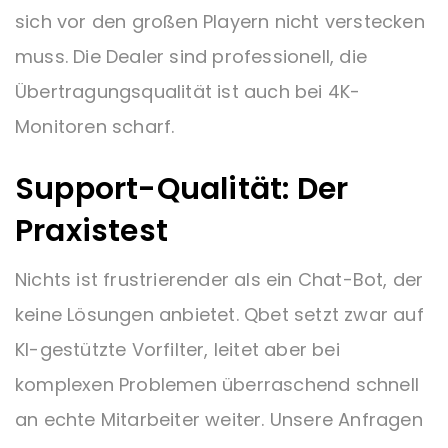
sich vor den großen Playern nicht verstecken
muss. Die Dealer sind professionell, die
Übertragungsqualität ist auch bei 4K-
Monitoren scharf.
Support-Qualität: Der
Praxistest
Nichts ist frustrierender als ein Chat-Bot, der
keine Lösungen anbietet. Qbet setzt zwar auf
KI-gestützte Vorfilter, leitet aber bei
komplexen Problemen überraschend schnell
an echte Mitarbeiter weiter. Unsere Anfragen