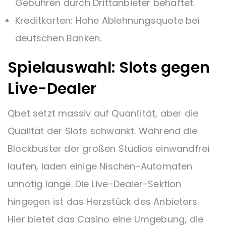
Gebühren durch Drittanbieter behaftet.
Kreditkarten: Hohe Ablehnungsquote bei
deutschen Banken.
Spielauswahl: Slots gegen
Live-Dealer
Qbet setzt massiv auf Quantität, aber die
Qualität der Slots schwankt. Während die
Blockbuster der großen Studios einwandfrei
laufen, laden einige Nischen-Automaten
unnötig lange. Die Live-Dealer-Sektion
hingegen ist das Herzstück des Anbieters.
Hier bietet das Casino eine Umgebung, die