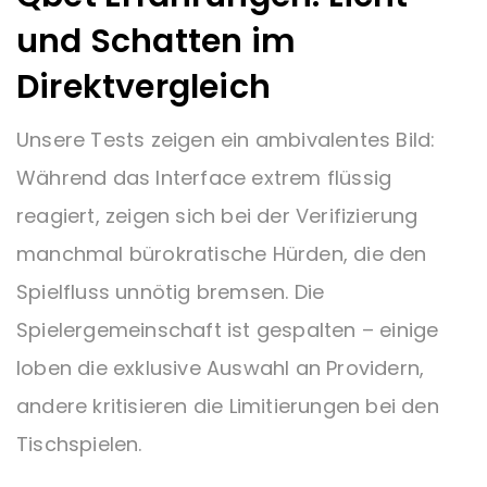
und Schatten im
Direktvergleich
Unsere Tests zeigen ein ambivalentes Bild:
Während das Interface extrem flüssig
reagiert, zeigen sich bei der Verifizierung
manchmal bürokratische Hürden, die den
Spielfluss unnötig bremsen. Die
Spielergemeinschaft ist gespalten – einige
loben die exklusive Auswahl an Providern,
andere kritisieren die Limitierungen bei den
Tischspielen.