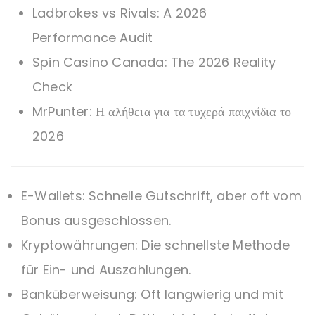
Ladbrokes vs Rivals: A 2026
Performance Audit
Spin Casino Canada: The 2026 Reality
Check
MrPunter: Η αλήθεια για τα τυχερά παιχνίδια το
2026
E-Wallets: Schnelle Gutschrift, aber oft vom
Bonus ausgeschlossen.
Kryptowährungen: Die schnellste Methode
für Ein- und Auszahlungen.
Banküberweisung: Oft langwierig und mit