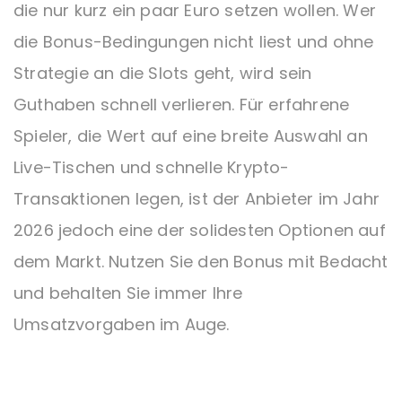
die nur kurz ein paar Euro setzen wollen. Wer
die Bonus-Bedingungen nicht liest und ohne
Strategie an die Slots geht, wird sein
Guthaben schnell verlieren. Für erfahrene
Spieler, die Wert auf eine breite Auswahl an
Live-Tischen und schnelle Krypto-
Transaktionen legen, ist der Anbieter im Jahr
2026 jedoch eine der solidesten Optionen auf
dem Markt. Nutzen Sie den Bonus mit Bedacht
und behalten Sie immer Ihre
Umsatzvorgaben im Auge.