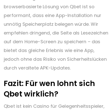
browserbasierte Lösung von Qbet ist so
performant, dass eine App-Installation nur
unnötig Speicherplatz belegen würde. Wir
empfehlen dringend, die Seite als Lesezeichen
auf dem Home-Screen zu speichern – das
bietet das gleiche Erlebnis wie eine App,
jedoch ohne das Risiko von Sicherheitslücken
durch veraltete APK-Updates.
Fazit: Für wen lohnt sich
Qbet wirklich?
Qbet ist kein Casino für Gelegenheitsspieler,