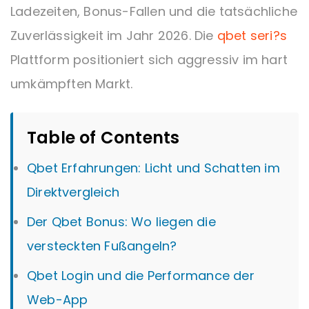
Ladezeiten, Bonus-Fallen und die tatsächliche
Zuverlässigkeit im Jahr 2026. Die
qbet seri?s
Plattform positioniert sich aggressiv im hart
umkämpften Markt.
Table of Contents
Qbet Erfahrungen: Licht und Schatten im
Direktvergleich
Der Qbet Bonus: Wo liegen die
versteckten Fußangeln?
Qbet Login und die Performance der
Web-App