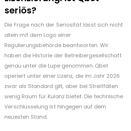
seriös?
Die Frage nach der Seriosität lässt sich nicht
allein mit dem Logo einer
Regulierungsbehörde beantworten. Wir
haben die Historie der Betreibergesellschaft
genau unter die Lupe genommen. Qbet
operiert unter einer Lizenz, die im Jahr 2026
zwar als Standard gilt, aber bei Streitfällen
wenig Raum für Kulanz bietet. Die technische
Verschlüsselung ist hingegen auf dem
neuesten Stand.