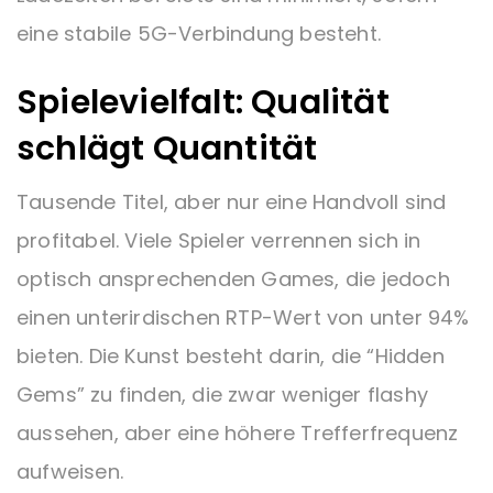
eine stabile 5G-Verbindung besteht.
Spielevielfalt: Qualität
schlägt Quantität
Tausende Titel, aber nur eine Handvoll sind
profitabel. Viele Spieler verrennen sich in
optisch ansprechenden Games, die jedoch
einen unterirdischen RTP-Wert von unter 94%
bieten. Die Kunst besteht darin, die “Hidden
Gems” zu finden, die zwar weniger flashy
aussehen, aber eine höhere Trefferfrequenz
aufweisen.