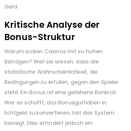
Geld.
Kritische Analyse der
Bonus-Struktur
Warum locken Casinos mit so hohen
Beträgen? Weil sie wissen, dass die
statistische Wahrscheinlichkeit, die
Bedingungen zu erfüllen, gegen den Spieler
steht. Ein Bonus ist eine geliehene Bankroll.
Wer es schafft, das Bonusguthaben in
Echtgeld zu konvertieren, hat das System
besiegt. Dies erfordert jedoch ein