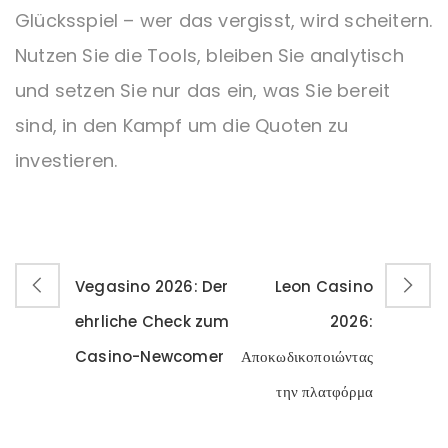
Glücksspiel – wer das vergisst, wird scheitern.
Nutzen Sie die Tools, bleiben Sie analytisch
und setzen Sie nur das ein, was Sie bereit
sind, in den Kampf um die Quoten zu
investieren.
Vegasino 2026: Der
Leon Casino
ehrliche Check zum
2026:
Casino-Newcomer
Αποκωδικοποιώντας
την πλατφόρμα