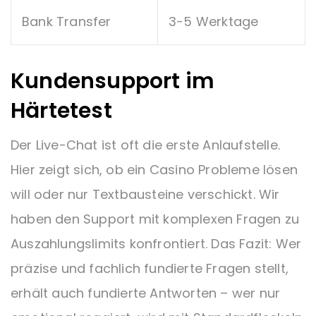
Bank Transfer
3-5 Werktage
Kundensupport im
Härtetest
Der Live-Chat ist oft die erste Anlaufstelle.
Hier zeigt sich, ob ein Casino Probleme lösen
will oder nur Textbausteine verschickt. Wir
haben den Support mit komplexen Fragen zu
Auszahlungslimits konfrontiert. Das Fazit: Wer
präzise und fachlich fundierte Fragen stellt,
erhält auch fundierte Antworten – wer nur