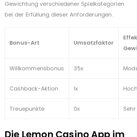
Gewichtung verschiedener Spielkategorien
bei der Erfüllung dieser Anforderungen.
Effe
Bonus-Art
Umsatzfaktor
Gew
Willkommensbonus
35x
Mode
Cashback-Aktion
1x
Hoc
Treuepunkte
0x
Sehr
Die Lemon Casino App im