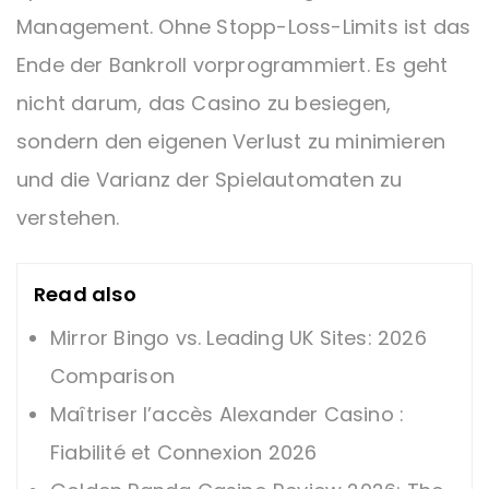
Management. Ohne Stopp-Loss-Limits ist das
Ende der Bankroll vorprogrammiert. Es geht
nicht darum, das Casino zu besiegen,
sondern den eigenen Verlust zu minimieren
und die Varianz der Spielautomaten zu
verstehen.
Read also
Mirror Bingo vs. Leading UK Sites: 2026
Comparison
Maîtriser l’accès Alexander Casino :
Fiabilité et Connexion 2026