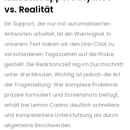
vs. Realität
Ein Support, der nur mit automatisierten
Antworten arbeitet, ist ein Warnsignal. In
unserem Test haben wir den Live-Chat zu
verschiedenen Tageszeiten auf die Probe
gestellt. Die Reaktionszeit lag im Durchschnitt
unter drei Minuten. Wichtig ist jedoch die Art
der Fragestellung: Wer komplexe Probleme
präzise formuliert und Screenshots beifügt,
erhält bei Lemon Casino deutlich schnellere
und kompetentere Unterstützung als durch
allgemeine Beschwerden.