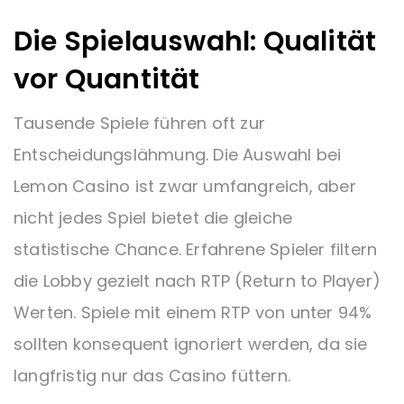
Die Spielauswahl: Qualität
vor Quantität
Tausende Spiele führen oft zur
Entscheidungslähmung. Die Auswahl bei
Lemon Casino ist zwar umfangreich, aber
nicht jedes Spiel bietet die gleiche
statistische Chance. Erfahrene Spieler filtern
die Lobby gezielt nach RTP (Return to Player)
Werten. Spiele mit einem RTP von unter 94%
sollten konsequent ignoriert werden, da sie
langfristig nur das Casino füttern.