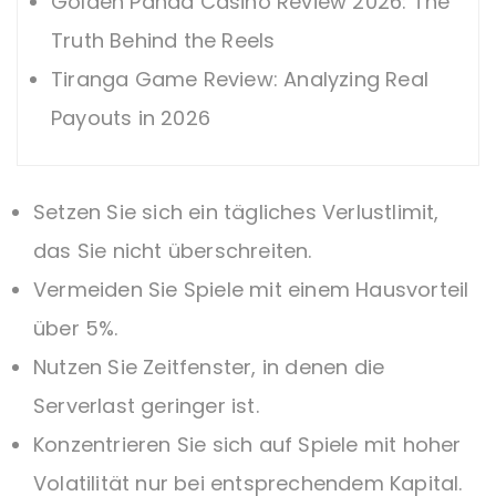
Golden Panda Casino Review 2026: The
Truth Behind the Reels
Tiranga Game Review: Analyzing Real
Payouts in 2026
Setzen Sie sich ein tägliches Verlustlimit,
das Sie nicht überschreiten.
Vermeiden Sie Spiele mit einem Hausvorteil
über 5%.
Nutzen Sie Zeitfenster, in denen die
Serverlast geringer ist.
Konzentrieren Sie sich auf Spiele mit hoher
Volatilität nur bei entsprechendem Kapital.