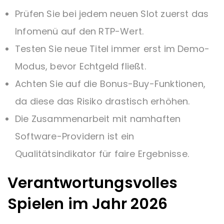
Prüfen Sie bei jedem neuen Slot zuerst das
Infomenü auf den RTP-Wert.
Testen Sie neue Titel immer erst im Demo-
Modus, bevor Echtgeld fließt.
Achten Sie auf die Bonus-Buy-Funktionen,
da diese das Risiko drastisch erhöhen.
Die Zusammenarbeit mit namhaften
Software-Providern ist ein
Qualitätsindikator für faire Ergebnisse.
Verantwortungsvolles
Spielen im Jahr 2026