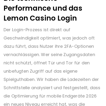
Performance und das
Lemon Casino Login
Der Login-Prozess ist direkt auf
Geschwindigkeit optimiert, was jedoch oft
dazu führt, dass Nutzer ihre 2FA-Optionen
vernachlässigen. Wer seine Zugangsdaten
nicht schützt, öffnet Tür und Tor für den
unbefugten Zugriff auf das eigene
Spielguthaben. Wir haben die Ladezeiten der
Schnittstelle analysiert und festgestellt, dass
die Optimierung für mobile Endgeräte 2026
ein neues Niveau erreicht hat, was die