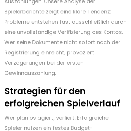
Auszahlungen. Unsere Analyse der
Spielerberichte zeigt eine klare Tendenz:
Probleme entstehen fast ausschließlich durch
eine unvollständige Verifizierung des Kontos.
Wer seine Dokumente nicht sofort nach der
Registrierung einreicht, provoziert
Verzögerungen bei der ersten
Gewinnauszahlung.
Strategien für den
erfolgreichen Spielverlauf
Wer planlos agiert, verliert. Erfolgreiche
Spieler nutzen ein festes Budget-