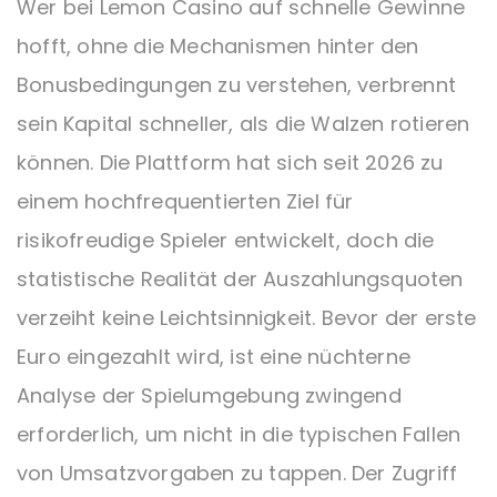
Wer bei Lemon Casino auf schnelle Gewinne
hofft, ohne die Mechanismen hinter den
Bonusbedingungen zu verstehen, verbrennt
sein Kapital schneller, als die Walzen rotieren
können. Die Plattform hat sich seit 2026 zu
einem hochfrequentierten Ziel für
risikofreudige Spieler entwickelt, doch die
statistische Realität der Auszahlungsquoten
verzeiht keine Leichtsinnigkeit. Bevor der erste
Euro eingezahlt wird, ist eine nüchterne
Analyse der Spielumgebung zwingend
erforderlich, um nicht in die typischen Fallen
von Umsatzvorgaben zu tappen. Der Zugriff