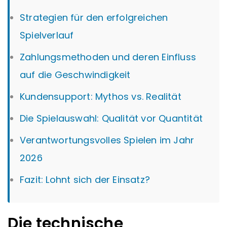
Strategien für den erfolgreichen
Spielverlauf
Zahlungsmethoden und deren Einfluss
auf die Geschwindigkeit
Kundensupport: Mythos vs. Realität
Die Spielauswahl: Qualität vor Quantität
Verantwortungsvolles Spielen im Jahr
2026
Fazit: Lohnt sich der Einsatz?
Die technische