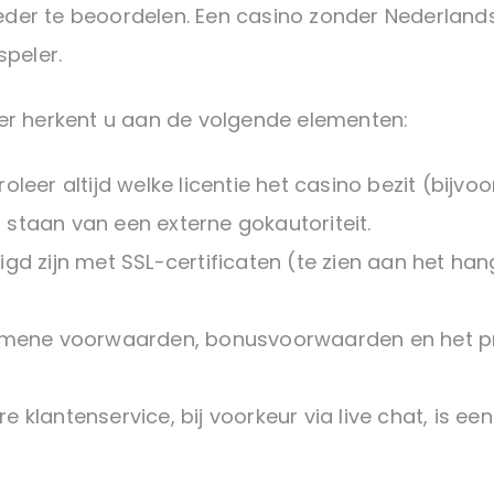
r te beoordelen. Een casino zonder Nederlandse l
speler.
er herkent u aan de volgende elementen:
oleer altijd welke licentie het casino bezit (bijvo
t staan van een externe gokautoriteit.
gd zijn met SSL-certificaten (te zien aan het han
mene voorwaarden, bonusvoorwaarden en het pri
 klantenservice, bij voorkeur via live chat, is ee