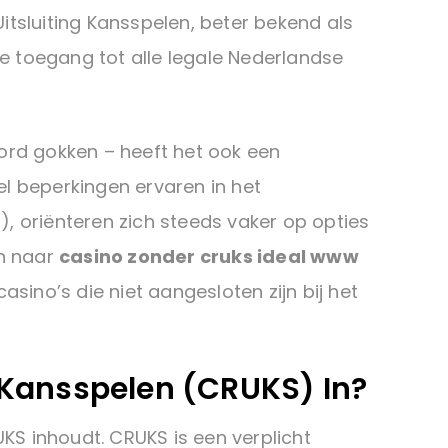
Uitsluiting Kansspelen, beter bekend als
e toegang tot alle legale Nederlandse
ord gokken – heeft het ook een
l beperkingen ervaren in het
, oriënteren zich steeds vaker op opties
en naar
casino zonder cruks ideal www
sino’s die niet aangesloten zijn bij het
g Kansspelen (CRUKS) In?
UKS inhoudt. CRUKS is een verplicht