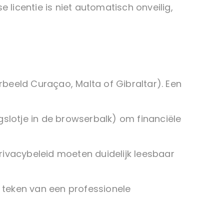
icentie is niet automatisch onveilig,
orbeeld Curaçao, Malta of Gibraltar). Een
gslotje in de browserbalk) om financiële
vacybeleid moeten duidelijk leesbaar
n teken van een professionele