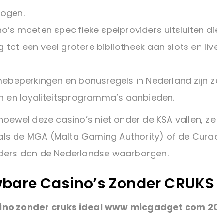
hogen.
o’s moeten specifieke spelproviders uitsluiten 
tot een veel grotere bibliotheek aan slots en live
ebeperkingen en bonusregels in Nederland zijn z
 en loyaliteitsprogramma’s aanbieden.
hoewel deze casino’s niet onder de KSA vallen, z
als de MGA (Malta Gaming Authority) of de Cura
nders dan de Nederlandse waarborgen.
bare Casino’s Zonder CRUKS
ino zonder cruks ideal www micgadget com 2