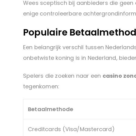
Wees sceptisch bij aanbieders die geen 
enige controleerbare achtergrondinform
Populaire Betaalmethod
Een belangrijk verschil tussen Nederland
onbetwiste koning is in Nederland, bied
Spelers die zoeken naar een
casino zon
tegenkomen:
Betaalmethode
Creditcards (Visa/Mastercard)