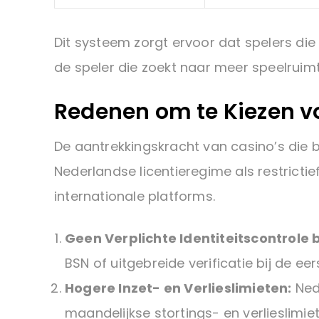
Dit systeem zorgt ervoor dat spelers di
de speler die zoekt naar meer speelruimt
Redenen om te Kiezen v
De aantrekkingskracht van casino’s die b
Nederlandse licentieregime als restrict
internationale platforms.
Geen Verplichte Identiteitscontrole bi
BSN of uitgebreide verificatie bij de ee
Hogere Inzet- en Verlieslimieten:
Nede
maandelijkse stortings- en verlieslimie