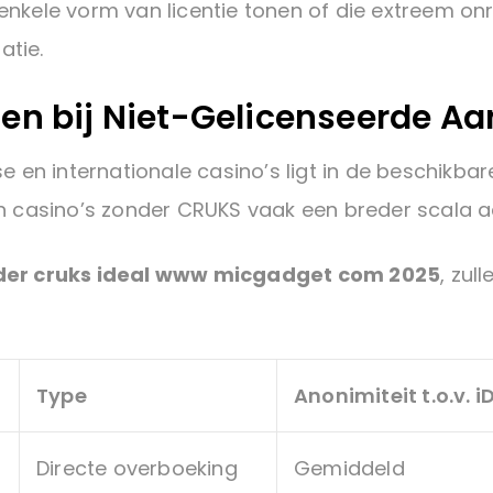
enkele vorm van licentie tonen of die extreem on
atie.
en bij Niet-Gelicenseerde Aa
se en internationale casino’s ligt in de beschikb
en casino’s zonder CRUKS vaak een breder scala a
der cruks ideal www micgadget com 2025
, zul
Type
Anonimiteit t.o.v. i
Directe overboeking
Gemiddeld