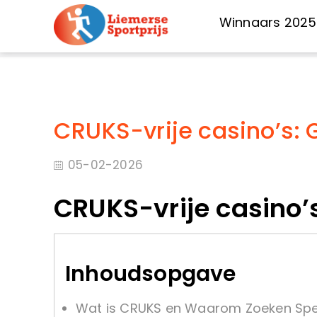
Winnaars 2025
CRUKS-vrije casino’s: 
05-02-2026
CRUKS-vrije casino’
Inhoudsopgave
Wat is CRUKS en Waarom Zoeken Spel