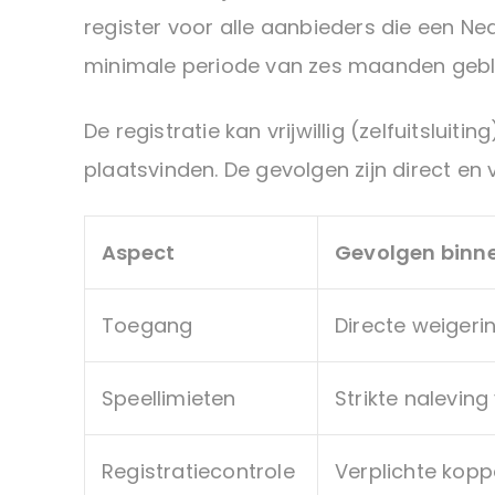
register voor alle aanbieders die een Ned
minimale periode van zes maanden geblok
De registratie kan vrijwillig (zelfuitsluit
plaatsvinden. De gevolgen zijn direct en
Aspect
Gevolgen binn
Toegang
Directe weiger
Speellimieten
Strikte naleving
Registratiecontrole
Verplichte kopp