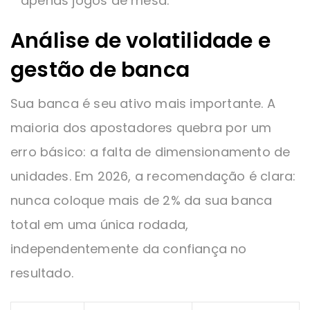
apenas jogos de mesa.
Análise de volatilidade e
gestão de banca
Sua banca é seu ativo mais importante. A
maioria dos apostadores quebra por um
erro básico: a falta de dimensionamento de
unidades. Em 2026, a recomendação é clara:
nunca coloque mais de 2% da sua banca
total em uma única rodada,
independentemente da confiança no
resultado.