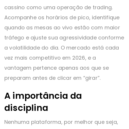
cassino como uma operação de trading.
Acompanhe os horários de pico, identifique
quando as mesas ao vivo estão com maior
tráfego e ajuste sua agressividade conforme
a volatilidade do dia. O mercado está cada
vez mais competitivo em 2026, e a
vantagem pertence apenas aos que se
preparam antes de clicar em “girar”.
A importância da
disciplina
Nenhuma plataforma, por melhor que seja,