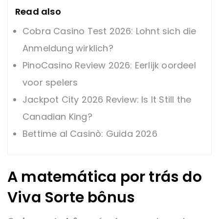
Read also
Cobra Casino Test 2026: Lohnt sich die
Anmeldung wirklich?
PinoCasino Review 2026: Eerlijk oordeel
voor spelers
Jackpot City 2026 Review: Is It Still the
Canadian King?
Bettime al Casinò: Guida 2026
A matemática por trás do
Viva Sorte bônus