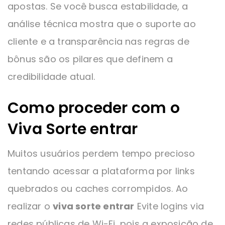
apostas. Se você busca estabilidade, a
análise técnica mostra que o suporte ao
cliente e a transparência nas regras de
bônus são os pilares que definem a
credibilidade atual.
Como proceder com o
Viva Sorte entrar
Muitos usuários perdem tempo precioso
tentando acessar a plataforma por links
quebrados ou caches corrompidos. Ao
realizar o
viva sorte entrar
Evite logins via
redes públicas de Wi-Fi, pois a exposição de