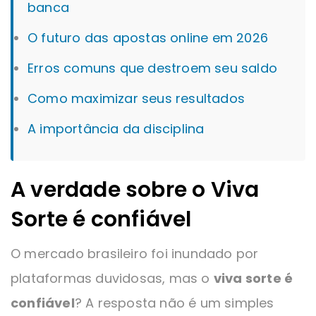
banca
O futuro das apostas online em 2026
Erros comuns que destroem seu saldo
Como maximizar seus resultados
A importância da disciplina
A verdade sobre o Viva
Sorte é confiável
O mercado brasileiro foi inundado por
plataformas duvidosas, mas o
viva sorte é
confiável
? A resposta não é um simples